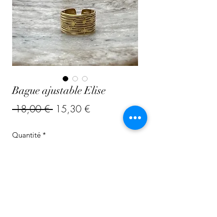
Bague ajustable Elise
Prix
Prix
 18,00 € 
15,30 €
original
promotionnel
Quantité
*
Ajouter au panier
Acier inoxydable