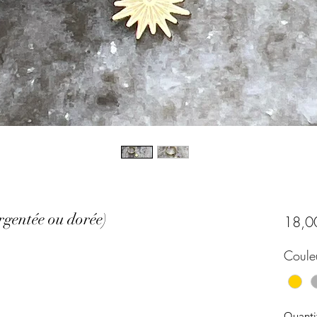
rgentée ou dorée)
18,0
Coule
Quanti