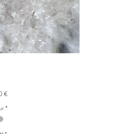
Prix
0 €
ur
*
té
*