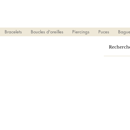
Bracelets
Boucles d'oreilles
Piercings
Puces
Bague