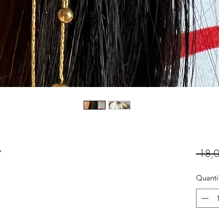
e
 18,0
Quanti