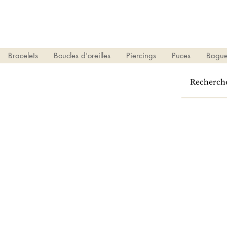
Bracelets
Boucles d'oreilles
Piercings
Puces
Bague