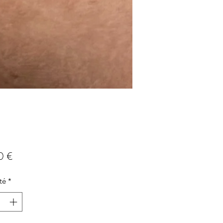
Prix
0 €
té
*