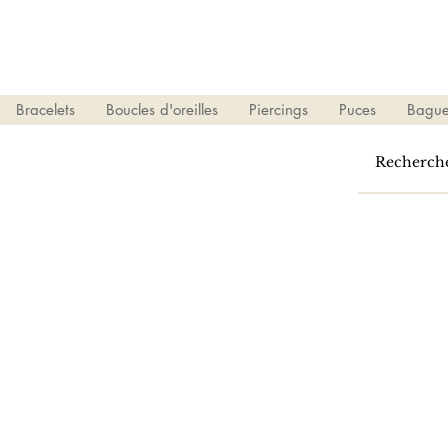
Bracelets
Boucles d'oreilles
Piercings
Puces
Bague