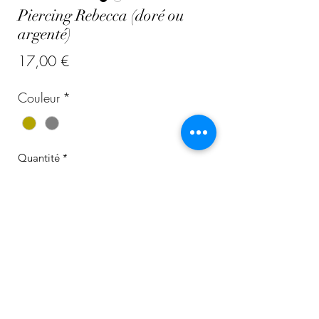
Piercing Rebecca (doré ou
argenté)
Prix
17,00 €
Couleur
*
Quantité
*
Ajouter au panier
Titane et zirconium
Hypoallergénique